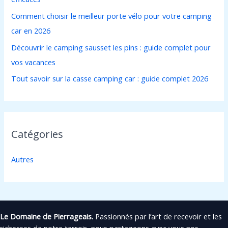
r
Comment choisir le meilleur porte vélo pour votre camping
car en 2026
:
Découvrir le camping sausset les pins : guide complet pour
vos vacances
Tout savoir sur la casse camping car : guide complet 2026
Catégories
Autres
Le Domaine de Pierrageais.
Passionnés par l’art de recevoir et les