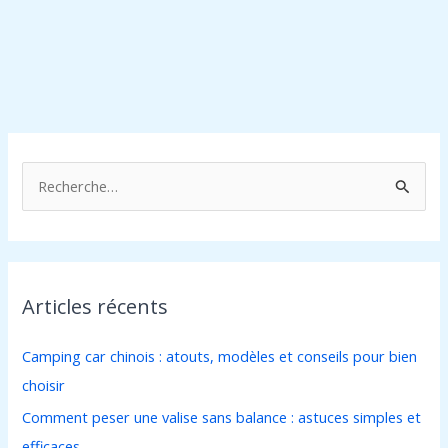
R
e
c
h
Articles récents
e
r
Camping car chinois : atouts, modèles et conseils pour bien
c
choisir
h
Comment peser une valise sans balance : astuces simples et
e
efficaces