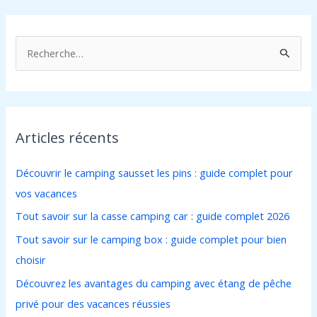
R
e
c
h
Articles récents
e
r
Découvrir le camping sausset les pins : guide complet pour
c
vos vacances
h
Tout savoir sur la casse camping car : guide complet 2026
e
Tout savoir sur le camping box : guide complet pour bien
r
choisir
:
Découvrez les avantages du camping avec étang de pêche
privé pour des vacances réussies