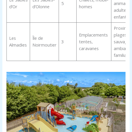
5
animatio
d’Or
d’Olonne
homes
adultes e
enfants
Proximit
Emplacements
plages
Les
Île de
3
tentes,
sauvages
Almadies
Noirmoutier
caravanes
ambianc
familiale