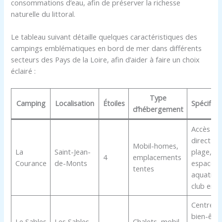
consommations d’eau, afin de préserver la richesse
naturelle du littoral.
Le tableau suivant détaille quelques caractéristiques des
campings emblématiques en bord de mer dans différents
secteurs des Pays de la Loire, afin d’aider à faire un choix
éclairé :
Type
Camping
Localisation
Étoiles
Spécifici
d’hébergement
Accès
direct
Mobil-homes,
La
Saint-Jean-
plage,
4
emplacements
Courance
de-Monts
espace
tentes
aquatiqu
club enfa
Centre d
bien-être
Le Sables
Les Sables-
Chalets, mobil-