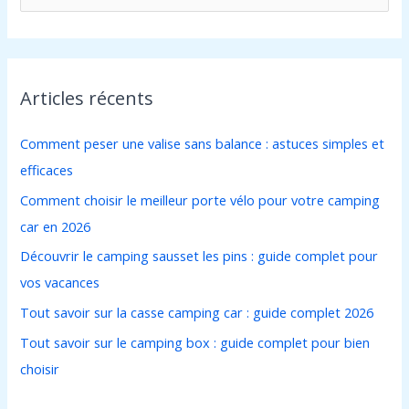
e
c
h
Articles récents
e
r
Comment peser une valise sans balance : astuces simples et
c
efficaces
h
Comment choisir le meilleur porte vélo pour votre camping
e
car en 2026
r
Découvrir le camping sausset les pins : guide complet pour
vos vacances
:
Tout savoir sur la casse camping car : guide complet 2026
Tout savoir sur le camping box : guide complet pour bien
choisir