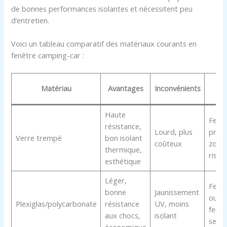
de bonnes performances isolantes et nécessitent peu
d’entretien.
Voici un tableau comparatif des matériaux courants en
fenêtre camping-car :
U
Matériau
Avantages
Inconvénients
con
Haute
Fenê
résistance,
Lourd, plus
princ
Verre trempé
bon isolant
coûteux
zone
thermique,
risqu
esthétique
Léger,
Fenê
bonne
Jaunissement
ouvra
Plexiglas/polycarbonate
résistance
UV, moins
fenêt
aux chocs,
isolant
seco