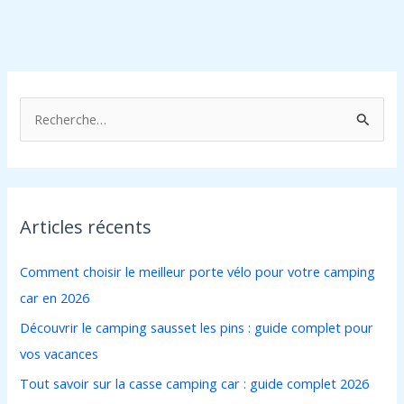
R
e
c
h
Articles récents
e
r
Comment choisir le meilleur porte vélo pour votre camping
c
car en 2026
h
Découvrir le camping sausset les pins : guide complet pour
e
vos vacances
r
Tout savoir sur la casse camping car : guide complet 2026