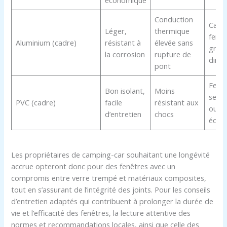
économique
Conduction
Cadr
Léger,
thermique
fenêt
Aluminium (cadre)
résistant à
élevée sans
gran
la corrosion
rupture de
dime
pont
Fenê
Bon isolant,
Moins
seco
PVC (cadre)
facile
résistant aux
ou
d’entretien
chocs
écon
Les propriétaires de camping-car souhaitant une longévité
accrue opteront donc pour des fenêtres avec un
compromis entre verre trempé et matériaux composites,
tout en s’assurant de l’intégrité des joints. Pour les conseils
d’entretien adaptés qui contribuent à prolonger la durée de
vie et l’efficacité des fenêtres, la lecture attentive des
normes et recommandations locales, ainsi que celle des