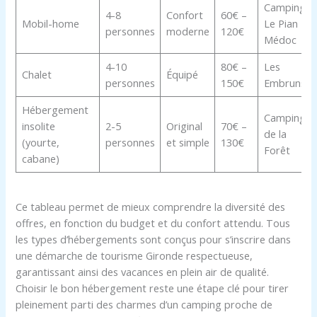
Camping
4-8
Confort
60€ –
Mobil-home
Le Pian
personnes
moderne
120€
Médoc
4-10
80€ –
Les
Chalet
Équipé
personnes
150€
Embruns
Hébergement
Camping
insolite
2-5
Original
70€ –
de la
(yourte,
personnes
et simple
130€
Forêt
cabane)
Ce tableau permet de mieux comprendre la diversité des
offres, en fonction du budget et du confort attendu. Tous
les types d’hébergements sont conçus pour s’inscrire dans
une démarche de tourisme Gironde respectueuse,
garantissant ainsi des vacances en plein air de qualité.
Choisir le bon hébergement reste une étape clé pour tirer
pleinement parti des charmes d’un camping proche de