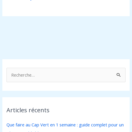
R
e
c
h
Articles récents
e
r
Que faire au Cap Vert en 1 semaine : guide complet pour un
c