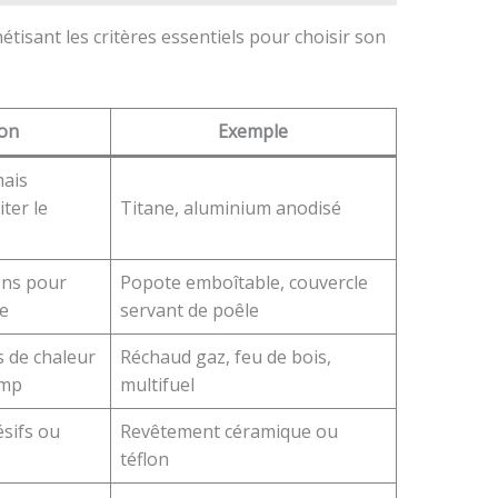
hétisant les critères essentiels pour choisir son
ion
Exemple
mais
ter le
Titane, aluminium anodisé
ons pour
Popote emboîtable, couvercle
e
servant de poêle
 de chaleur
Réchaud gaz, feu de bois,
amp
multifuel
sifs ou
Revêtement céramique ou
téflon