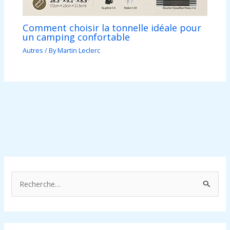
Comment choisir la tonnelle idéale pour
un camping confortable
Autres
/ By
Martin Leclerc
R
e
c
h